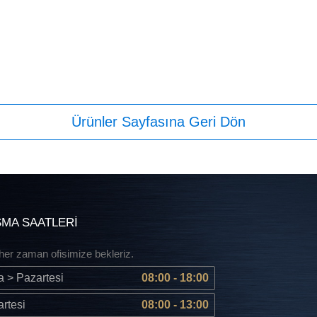
ŞMA SAATLERİ
 her zaman ofisimize bekleriz.
 > Pazartesi
08:00 - 18:00
rtesi
08:00 - 13:00