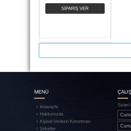
MENÜ
ÇALI
Sizleri
Anasayfa
Hakkımızda
Cuma
Kişisel Verilerin Korunması
Cuma
Şirketler