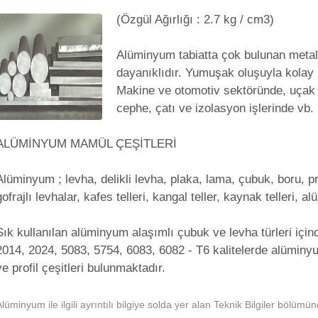
(Özgül Ağırlığı : 2.7 kg / cm3)
Alüminyum tabiatta çok bulunan metalle
dayanıklıdır. Yumuşak oluşuyla kolay 
Makine ve otomotiv sektöründe, uçak s
cephe, çatı ve izolasyon işlerinde vb. k
ALÜMİNYUM MAMÜL ÇEŞİTLERİ
Alüminyum ; levha, delikli levha, plaka, lama, çubuk, boru, pr
gofrajlı levhalar, kafes telleri, kangal teller, kaynak telleri, 
Sık kullanılan alüminyum alaşımlı çubuk ve levha türleri içinde;
2014, 2024, 5083, 5754, 6083, 6082 - T6 kalitelerde alüminyu
ve profil çeşitleri bulunmaktadır.
lüminyum ile ilgili ayrıntılı bilgiye solda yer alan Teknik Bilgiler bölümün