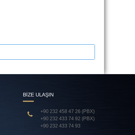
BİZE ULAŞIN
+90 232 458 47 26 (PBX)
+90 232 433 74 92 (PBX)
+90 232 433 74 93