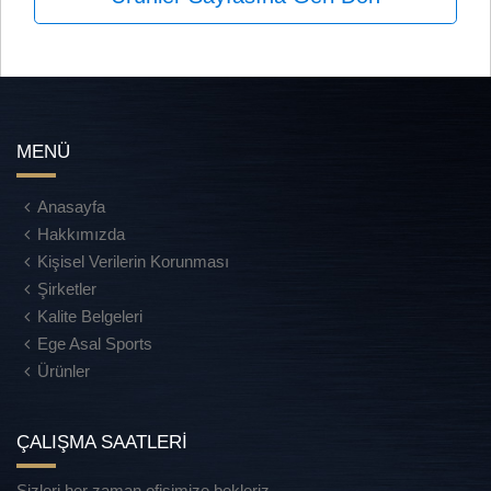
MENÜ
Anasayfa
Hakkımızda
Kişisel Verilerin Korunması
Şirketler
Kalite Belgeleri
Ege Asal Sports
Ürünler
ÇALIŞMA SAATLERİ
Sizleri her zaman ofisimize bekleriz.