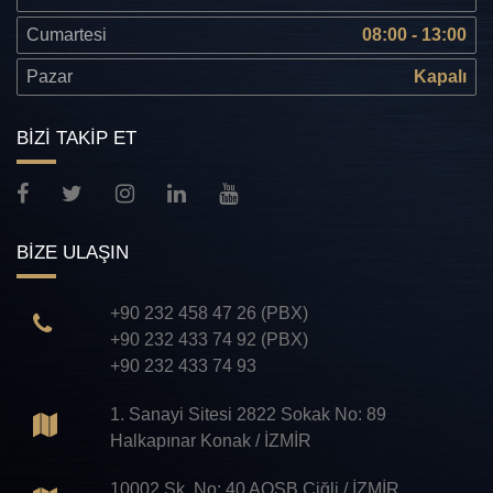
Cumartesi
08:00 - 13:00
Pazar
Kapalı
BİZİ TAKİP ET
BİZE ULAŞIN
+90 232 458 47 26 (PBX)
+90 232 433 74 92 (PBX)
+90 232 433 74 93
1. Sanayi Sitesi 2822 Sokak No: 89
Halkapınar Konak / İZMİR
10002 Sk. No: 40 AOSB Çiğli / İZMİR