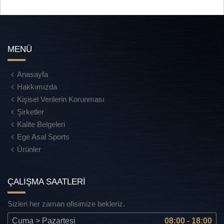
MENÜ
Anasayfa
Hakkımızda
Kişisel Verilerin Korunması
Şirketler
Kalite Belgeleri
Ege Asal Sports
Ürünler
ÇALIŞMA SAATLERİ
Sizleri her zaman ofisimize bekleriz.
Cuma > Pazartesi
08:00 - 18:00